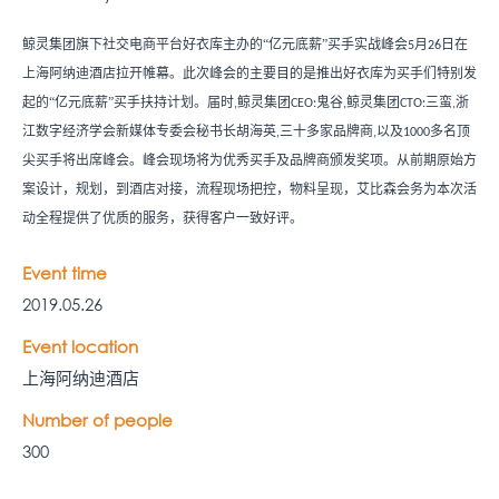
鲸灵集团旗下社交电商平台好衣库主办的
“亿元底薪”买手实战峰会
月
日在
5
26
上海阿纳迪酒店拉开帷幕。此次峰会的主要目的是推出好衣库为买手们特别发
起的“亿元底薪”买手扶持计划。届时
鲸灵集团
鬼谷
鲸灵集团
三蛮
浙
,
CEO:
,
CTO:
,
江数字经济学会新媒体专委会秘书长胡海英
三十多家品牌商
以及
多名顶
,
,
1000
尖买手将出席峰会。峰会现场将为优秀买手及品牌商颁发奖项。从前期原始方
案设计，规划，到酒店对接，流程现场把控，物料呈现，
艾比森会务为本次活
动全程提供了优质的服务，获得客户一致好评。
Event time
2019.05.26
Event location
上海阿纳迪酒店
Number of people
300